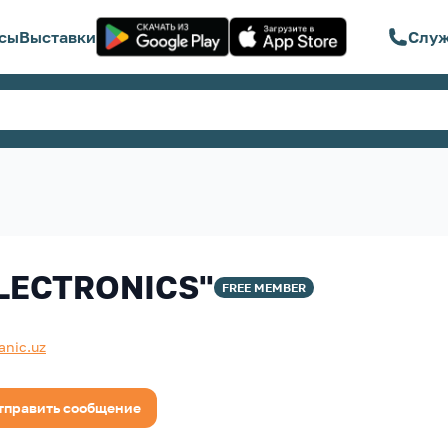
сы
Выставки
Служ
ELECTRONICS"
FREE
MEMBER
nic.uz
тправить сообщение