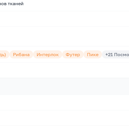
нов тканей
дь)
Рибана
Интерлок
Футер
Пике
+
21
Посмо