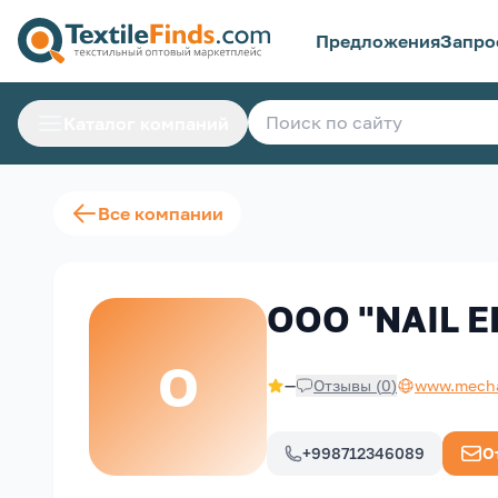
Предложения
Запро
Каталог компаний
Все компании
OOO "NAIL 
O
—
Отзывы
(
0
)
www.mecha
+998712346089
О