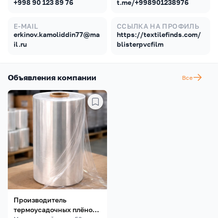
+998 90 123 89 76
t.me/+998901238976
E-MAIL
ССЫЛКА НА ПРОФИЛЬ
erkinov.kamoliddin77@ma
https://textilefinds.com/
il.ru
blisterpvcfilm
Объявления компании
Все
Производитель
термоусадочных плёнок