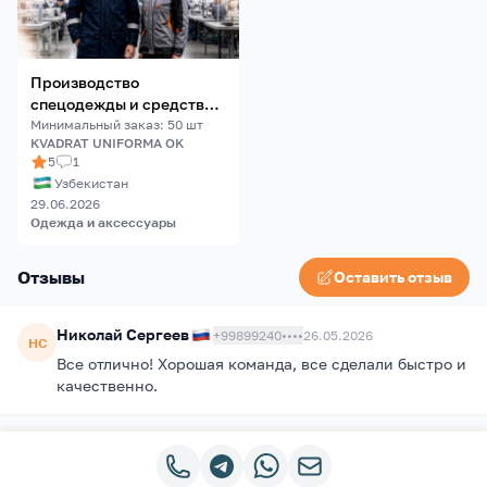
Производство
спецодежды и средств
индивидуальной защиты
Минимальный заказ
:
50
шт
KVADRAT UNIFORMA OK
(СИЗ)
5
1
Узбекистан
29.06.2026
Одежда и аксессуары
Отзывы
Оставить отзыв
Николай
Сергеев
+99899240••••
26.05.2026
НС
Все отлично! Хорошая команда, все сделали быстро и
качественно.