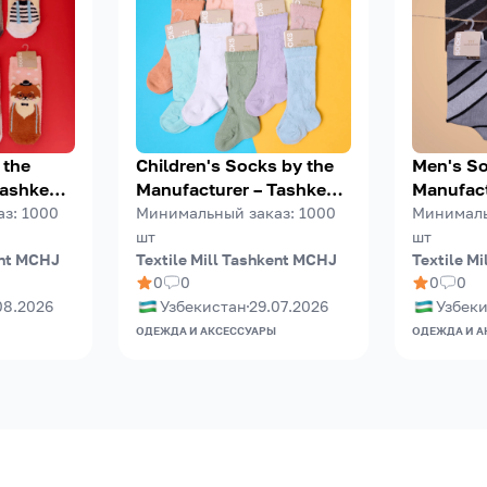
 the
Children's Socks by the
Men's S
Tashkent
Manufacturer – Tashkent
Manufact
)
Mill Textile (TMT)
Label & 
аз
:
1000
Минимальный заказ
:
1000
Минималь
Mill Text
шт
шт
ent MCHJ
Textile Mill Tashkent MCHJ
Textile M
0
0
0
0
08.2026
Узбекистан
29.07.2026
Узбек
ОДЕЖДА И АКСЕССУАРЫ
ОДЕЖДА И А