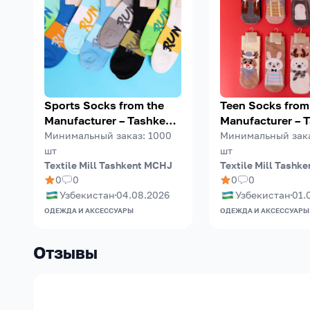
Sports Socks from the
Teen Socks from
Manufacturer – Tashkent
Manufacturer – 
Mill Textile (TMT)
Mill Textile (TMT
Минимальный заказ
:
1000
Минимальный зак
шт
шт
Textile Mill Tashkent MCHJ
Textile Mill Tashk
0
0
0
0
Узбекистан
04.08.2026
Узбекистан
01.
ОДЕЖДА И АКСЕССУАРЫ
ОДЕЖДА И АКСЕССУАРЫ
Отзывы