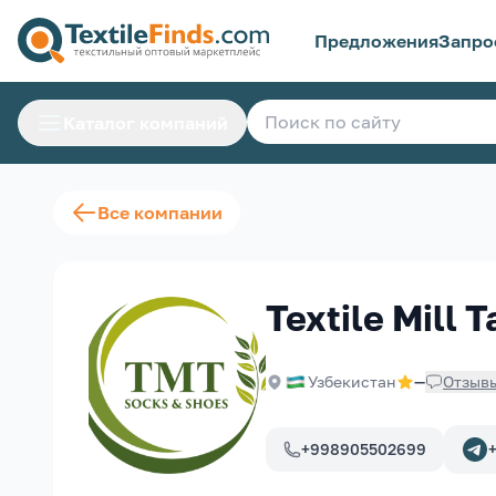
Предложения
Запро
Каталог компаний
Все компании
Textile Mill
Узбекистан
—
Отзыв
+998905502699