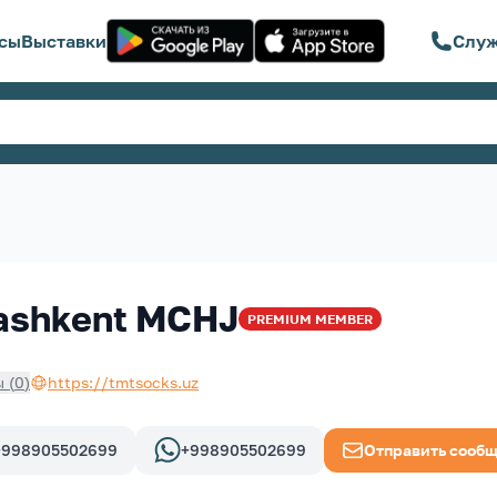
сы
Выставки
Служ
 Tashkent MCHJ
PREMIUM
MEMBER
ы
(
0
)
https://tmtsocks.uz
+998905502699
+998905502699
Отправить сооб