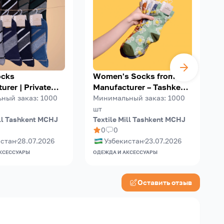
ocks
Women's Socks from the
urer | Private
Manufacturer – Tashkent
OEM | Tashkent
Mill Textile (TMT)
M
ный заказ
:
1000
Минимальный заказ
:
1000
ile (TMT)
шт
ill Tashkent MCHJ
Textile Mill Tashkent MCHJ
T
0
0
истан
28.07.2026
Узбекистан
23.07.2026
КСЕССУАРЫ
ОДЕЖДА И АКСЕССУАРЫ
О
Оставить отзыв