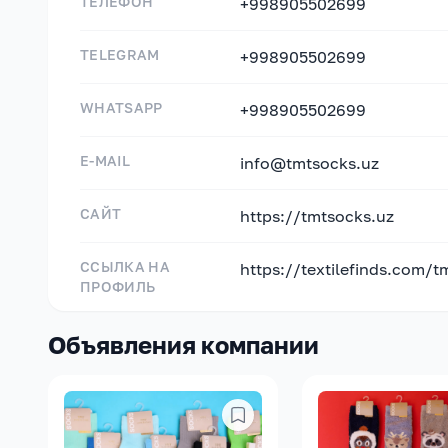
ТЕЛЕФОН
+998905502699
TELEGRAM
+998905502699
WHATSAPP
+998905502699
E-MAIL
info@tmtsocks.uz
САЙТ
https://tmtsocks.uz
ССЫЛКА НА
https://textilefinds.com/t
ПРОФИЛЬ
Объявления компании