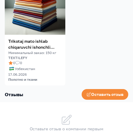
Trikotaj mato ishlab
chiqaruvchi ishonchli
hamkor qidiryapsizmi?
Минимальный заказ
:
150
кг
TEXTILEFY
0
0
Узбекистан
17.06.2026
Полотно и ткани
Отзывы
Оставить отзыв
Оставьте отзыв о компании первым