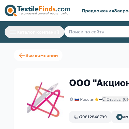
Предложения
Запро
Каталог компаний
Все компании
ООО "Акцион
Россия
—
Отзывы
(
0
)
+79812848799
art