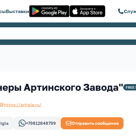
сы
Выставки
Служ
еры Артинского Завода"
FREE
https://artigla.ru/
iigla
+79812848799
Отправить сообщение