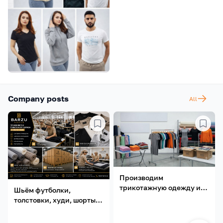
Company posts
All
Производим
трикотажную одежду из
Шьём футболки,
Намангана: футболки,
толстовки, худи, шорты и
худи, свитшоты
т.д.