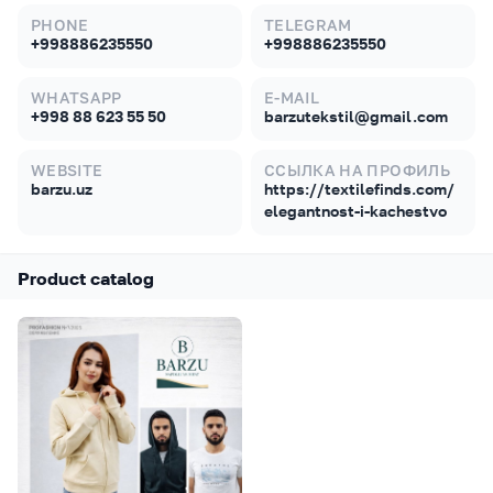
PHONE
TELEGRAM
+998886235550
+998886235550
WHATSAPP
E-MAIL
+998 88 623 55 50
barzutekstil@gmail.com
WEBSITE
ССЫЛКА НА ПРОФИЛЬ
barzu.uz
https://textilefinds.com/
elegantnost-i-kachestvo
Product catalog