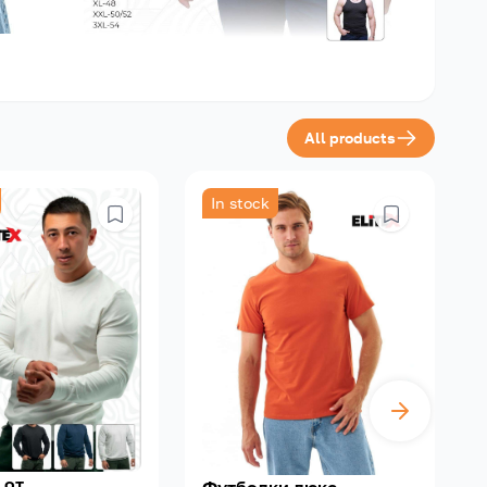
All products
In stock
 от