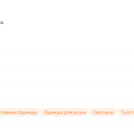
яц
тивная Одежда
Одежда для дома
Свитеры
Толс