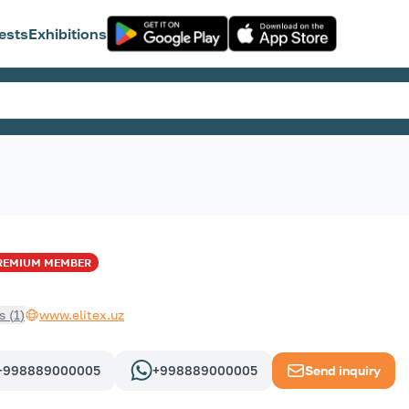
ests
Exhibitions
REMIUM
MEMBER
s
(
1
)
www.elitex.uz
+998889000005
+998889000005
Send inquiry