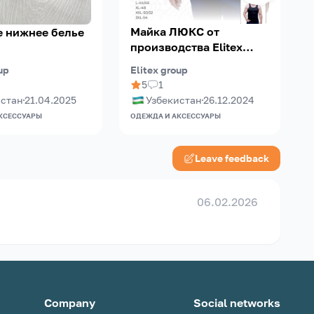
Майка ЛЮКС от
 нижнее белье
производства Elitex
group.Минимальнай
up
Elitex group
E
тираж-500шт.Пенье 135-
5
1
140граммаж.
истан
21.04.2025
Узбекистан
26.12.2024
КСЕССУАРЫ
ОДЕЖДА И АКСЕССУАРЫ
О
Leave feedback
06.02.2026
Company
Social networks