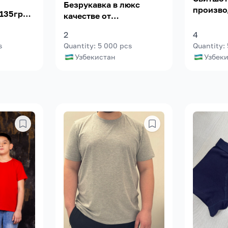
Безрукавка в люкс
произво
135гр/2
качестве от
240гр/2
произдовителя.180гр/2
пряжа.Б
2
4
льный
95% 5%лайкра.
заказы.
s
Quantity
:
5 000
pcs
Quantity
:
кол-во 
Узбекистан
Узбек