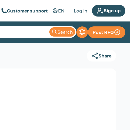
Sign up
Customer support
EN
Log in
Search
Post RFQ
Share