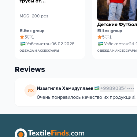
трусы от
производителя!
MOQ
:
200
pcs
Детские Футбо
Elitex group
Elitex group
5
1
5
1
Узбекистан
06.02.2026
Узбекистан
24.
ОДЕЖДА И АКСЕССУАРЫ
ОДЕЖДА И АКСЕССУАРЫ
Reviews
+99890354••••
Иззатилла
Хамидуллаев
ИХ
Очень понравилось качество их продукции!