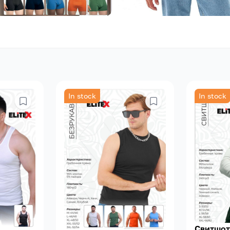
In stock
In stock
Свитшот