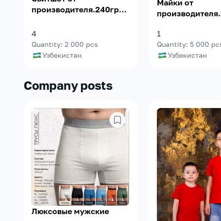
Майки от
производителя.240гр/2
производителя.
95% 5%лайкра.Берём
гребенная
заказы,минимальный
4
1
пряжа.Минима
заказ 500шт.
Quantity
:
2 000
pcs
Quantity
:
5 000
pc
заказ 500шт.
Узбекистан
Узбекистан
Company posts
Люксовые мужские