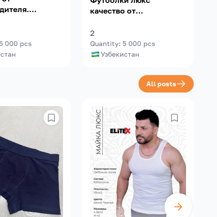
Футболки люкс
дителя.
качество от
 гребенная
производителя.180/2граммаж
ерём
95% 5%лайкра
2
Минимальное
гребенная пряжа.
5 000
pcs
Quantity
:
5 000
pcs
Q
500шт.
истан
Узбекистан
All posts