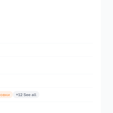
товки
+
12
See all