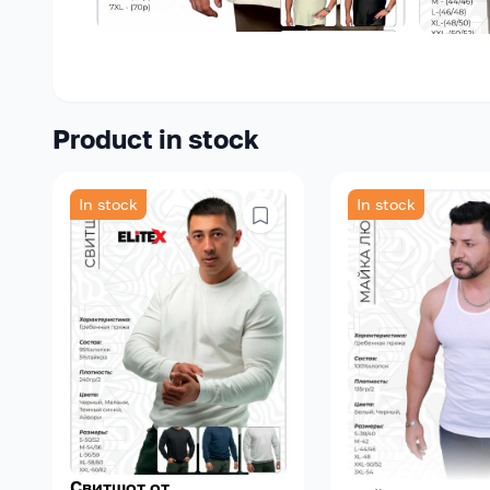
Product in stock
In stock
In stock
Свитшот от