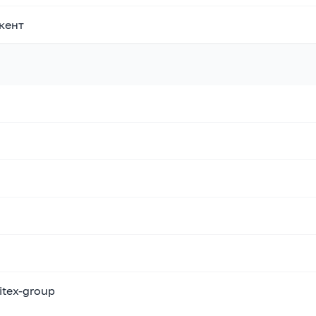
кент
litex-group