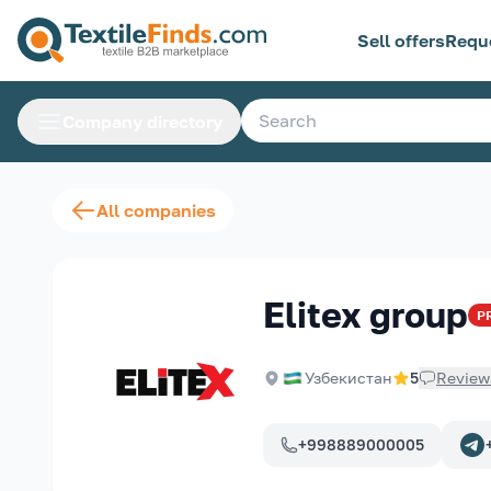
Sell offers
Requ
Company directory
All companies
Elitex group
P
Узбекистан
5
Review
+998889000005