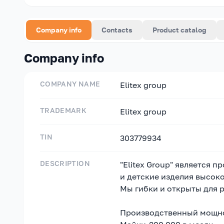
Company info
Contacts
Product catalog
Company info
COMPANY NAME
Elitex group
TRADEMARK
Elitex group
TIN
303779934
DESCRIPTION
"Elitex Group" является
и детские изделия высоко
Мы гибки и открыты для 
Производственный мощно