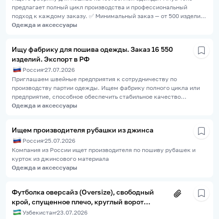
предлагает полный цикл производства и профессиональный
подход к каждому заказу. ✅ Минимальный заказ — от 500 изделий
🌍 Доставка по всему миру 👕 Производство футболок, поло, худи
Одежда и аксессуары
и другой трикотажной одежды 🏷️ Возможность брендирования и
нанесения логотипов 🧵 Современное оборудование и контроль
Ищу фабрику для пошива одежды. Заказ 16 550
качества на каждом этапе ⏱️ Соблюдение сроков и
изделий. Экспорт в РФ
индивидуальный подход к каждому клиенту Мы работаем с
брендами, компаниями, магазинами и оптовыми покупателями,
Россия
27.07.2026
помогая создавать качественную текстильную продукцию,
Приглашаем швейные предприятия к сотрудничеству по
которая соответствует вашим требованиям. Ariya Teks — ваш
производству партии одежды. Ищем фабрику полного цикла или
надежный партнер в мире текстиля! От идеи до готовой партии с
предприятие, способное обеспечить стабильное качество
доставкой в любую точку мира. Минимальный заказ — 500 штук.
продукции и соблюдение сроков производства. Общая
Одежда и аксессуары
информация Бренд: MARM Общий объем заказа: 16 550 изделий
Страна производства: Узбекистан Рынок сбыта: Российская
Ищем производителя рубашки из джинса
Федерация Формат сотрудничества: долгосрочный Ассортимент
Россия
25.07.2026
продукции В заказ входят: Футболка Oversize Premium Футболка
Regular Fit Футболка Slim Fit Лонгслив Свитшот Classic Свитшот
Компания из России ищет производителя по пошиву рубашек и
Oversize Худи на молнии Джоггеры Худи Reglan Женская худи
курток из джинсового материала
Женские джоггеры Женские пижамы Подробное количество
Одежда и аксессуары
изделий по каждому артикулу, цвету и размеру указано в
приложенном документе. Материалы Все технические
Футболка оверсайз (Oversize), свободный
требования, лекала, размерные таблицы и спецификации
крой, спущенное плечо, круглый ворот
прилагаются к запросу. Просим предоставить Стоимость пошива
каждого изделия. Стоимость изготовления образцов. Срок
(круглый вырез), стиль унисекс (Unisex).
Узбекистан
23.07.2026