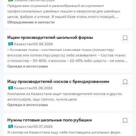
Предлагаем огромный и разнообразный ассортимент
профессиональных швейных машин и оверлоков для швейных
цехов, фабрик и ателье. В нашей базе очень много позиций,
поэтому каждый сможет подобрать технику под свои задачи.
Оборудование и запчасти
Качество гарантировано, машины полностью готовы к работе.
Кому интересно — обращайтесь напрямую. Предложим отличные
Ищем производителей школьной формы
условия по цене на новое оборудование! 📱 Связаться с нами
Казахстан
03.08.2026
(звонки/мессенджеры): +998935501107
• Основная ткань – костюмная смесовая ткань (полиэстер/
вискоза или полиэстер/шерсть) либо эквивалент. • Состав ткани:
o полиэстер – 55–80%; o вискоза – 20–45% либо шерсть – не менее
20%. • Плотность ткани – не менее 180 г/м². • Ткань должна
Одежда и аксессуары
обладать высокой износостойкостью, воздухопроницаемостью,
устойчивостью к сминанию и многократным стиркам. •
Ищу производителей носков с брендированием
Подкладочная ткань – гипоаллергенная, воздухопроницаемая. •
Казахстан
01.08.2026
Все материалы должны быть новыми, безопасными и иметь
документы, подтверждающие качество
Компания из Казахстана ищет производителей носков и других
аксессуаров, ищу срочно, нужна цена
Одежда и аксессуары
Нужны готовые школьные поло рубашки
Казахстан
30.07.2026
Я селлер из Казахстана ищу себе поставщика школьных форм.