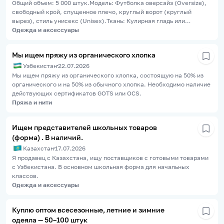
изготовления образцов. Срок выполнения всей партии.
Общий объем: 5 000 штук.Модель: Футболка оверсайз (Oversize),
Производственную мощность предприятия. Минимальный объем
свободный крой, спущенное плечо, круглый ворот (круглый
заказа (MOQ). Условия оплаты. Информацию о предприятии и
вырез), стиль унисекс (Unisex).Ткань: Кулирная гладь или
имеющемся оборудовании. Фотографии производства (при
трехнитка без начеса (в зависимости от ваших рекомендаций под
Одежда и аксессуары
наличии). Дополнительная информация Все изделия имеют
эту плотность), 100% хлопок или премиум хлопок с добавлением
подробные технические задания и лекала. Просим рассчитывать
лайкры (до 5% для воротника).Плотность ткани: 260 г/м² (тяжелый
Мы ищем пряжу из органического хлопка
стоимость строго в соответствии с приложенной документацией.
премиум трикотаж).Цветовая гамма: Различные цвета (базовые:
Рассматриваем долгосрочное сотрудничество и запуск
Узбекистан
22.07.2026
черный, белый, графит, бежевый + актуальные сезонные цвета).
последующих коллекций.
Точную разбивку по цветам предоставим при
Мы ищем пряжу из органического хлопка, состоящую на 50% из
согласовании.Размерный ряд: Оверсайз сетка (например, S-M, L-
органического и на 50% из обычного хлопка. Необходимо наличие
XL или единый размер Oversize).Брендирование/Принт:
действующих сертификатов GOTS или OCS.
Шелкография (пластизоль или водные краски). Принты в стиле
Пряжа и нити
университетских логотипов с названиями городов (например,
Brooklyn, New York, Los Angeles и др.). Макеты в векторе
Ищем представителей школьных товаров
предоставим.❓ Что необходимо от вас для просчета:Стоимость за
(форма) . В наличий.
1 единицу готового изделия (пошив + ткань + нанесение принта)
при данном тираже.Ваши минимальные сроки изготовления
Казахстан
17.07.2026
партии в 5 000 шт.Условия оплаты (процент предоплаты, работаете
Я продавец с Казахстана, ищу поставщиков с готовыми товарами
ли по договору/с НДС).Возможность и стоимость изготовления
с Узбекистана. В основном школьная форма для начальных
тестового образца (сэмпл) перед запуском всей
классов.
партии.Предоставляете ли вы сертификаты соответствия на
Одежда и аксессуары
ткань/готовую продукцию для маркетплейсов?📍 Локация
доставки: Ташкент.
Куплю оптом всесезонные, летние и зимние
одеяла — 50–100 штук