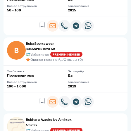
Кол-во сотрудников
Год основания
50 - 100
2015
BukaSportswear
B
BUKASPORTSWEAR
Узбекистан
PREMIUM
MEMBER
Оценок пока нет
Отзывы
(
0
)
Тип бизнеса
Экспортёр
Производитель
Да
Кол-во сотрудников
Год основания
100 - 1 000
2019
Bukhara Azteks by Amirtex
Amirtex
Узбекистан
PREMIUM
MEMBER