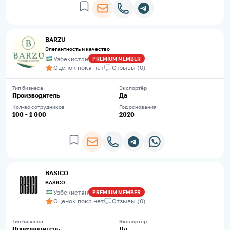
BARZU
Элегантность и качество
Узбекистан
PREMIUM
MEMBER
Оценок пока нет
Отзывы
(
0
)
Тип бизнеса
Экспортёр
Производитель
Да
Кол-во сотрудников
Год основания
100 - 1 000
2020
BASICO
BASICO
Узбекистан
PREMIUM
MEMBER
Оценок пока нет
Отзывы
(
0
)
Тип бизнеса
Экспортёр
Производитель
Да