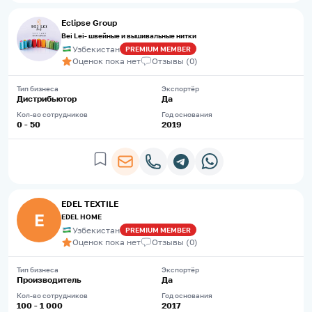
Eclipse Group
Bei Lei- швейные и вышивальные нитки
Узбекистан
PREMIUM
MEMBER
Оценок пока нет
Отзывы
(
0
)
Тип бизнеса
Экспортёр
Дистрибьютор
Да
Кол-во сотрудников
Год основания
0 - 50
2019
EDEL TEXTILE
E
EDEL HOME
Узбекистан
PREMIUM
MEMBER
Оценок пока нет
Отзывы
(
0
)
Тип бизнеса
Экспортёр
Производитель
Да
Кол-во сотрудников
Год основания
100 - 1 000
2017