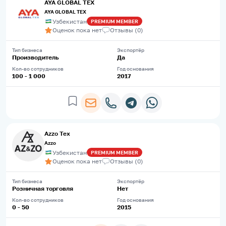
AYA GLOBAL TEX
AYA GLOBAL TEX
Узбекистан
PREMIUM
MEMBER
Оценок пока нет
Отзывы
(
0
)
Тип бизнеса
Экспортёр
Производитель
Да
Кол-во сотрудников
Год основания
100 - 1 000
2017
Azzo Tex
Azzo
Узбекистан
PREMIUM
MEMBER
Оценок пока нет
Отзывы
(
0
)
Тип бизнеса
Экспортёр
Розничная торговля
Нет
Кол-во сотрудников
Год основания
0 - 50
2015