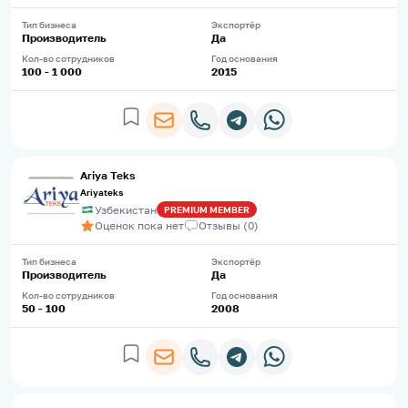
Тип бизнеса
Экспортёр
Производитель
Да
Кол-во сотрудников
Год основания
100 - 1 000
2015
Ariya Teks
Ariyateks
Узбекистан
PREMIUM
MEMBER
Оценок пока нет
Отзывы
(
0
)
Тип бизнеса
Экспортёр
Производитель
Да
Кол-во сотрудников
Год основания
50 - 100
2008