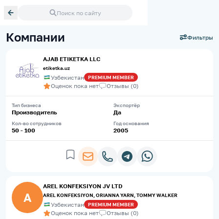
Поиск по сайту
Компании
Фильтры
AJAB ETIKETKA LLC
etiketka.uz
Узбекистан
PREMIUM
MEMBER
Оценок пока нет
Отзывы
(
0
)
Тип бизнеса
Экспортёр
Производитель
Да
Кол-во сотрудников
Год основания
50 - 100
2005
AREL KONFEKSIYON JV LTD
A
AREL KONFEKSIYON, ORIANNA YARN, TOMMY WALKER
Узбекистан
PREMIUM
MEMBER
Оценок пока нет
Отзывы
(
0
)