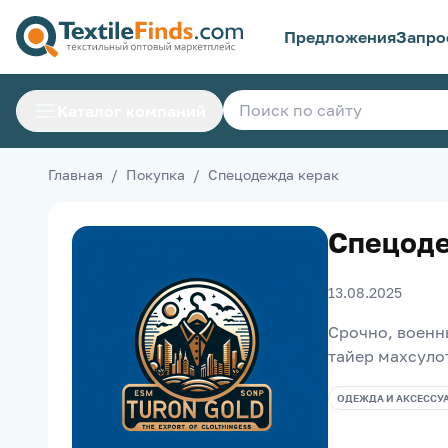
Предложения
Запро
Каталог компаний
Главная
/
Покупка
/
Спецодежда керак
Спецоде
13.08.2025
Срочно, военны
тайер махсулот
ОДЕЖДА И АКСЕССУ