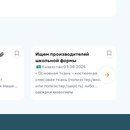
Ищем производителей
школьной формы
Казахстан
03.08.2026
• Основная ткань – костюмная
К
т
смесовая ткань (полиэстер/вискоза
п
х машин
или полиэстер/шерсть) либо
а
ехов,
эквивалент. • Состав ткани: o
ОДЕЖДА И АКСЕССУАРЫ
О
азе очень
полиэстер – 55–80%; o вискоза – 20–
ждый
45% либо шерсть – не менее 20%. •
под свои
Плотность ткани – не менее 180 г/м².
овано,
• Ткань должна обладать высокой
 работе.
износостойкостью,