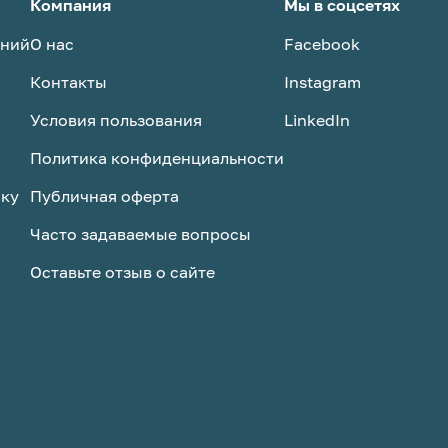
тесь
воздухопроницаемостью,
Компания
Мы в соцсетях
ичные
устойчивостью к сминанию и
аний
О нас
Facebook
многократным стиркам. •
 с нами
Подкладочная ткань –
Контакты
Instagram
гипоаллергенная,
воздухопроницаемая. • Все
Условия пользования
LinkedIn
материалы должны быть новыми,
безопасными и иметь документы,
Политика конфиденциальности
подтверждающие качество
ску
Публичная оферта
Часто задаваемые вопросы
Оставьте отзыв о сайте