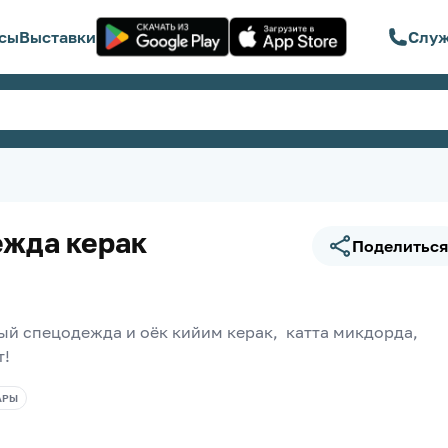
сы
Выставки
Служ
жда керак
Поделиться
й спецодежда и оёк кийим керак,  катта микдорда, 
! 
АРЫ