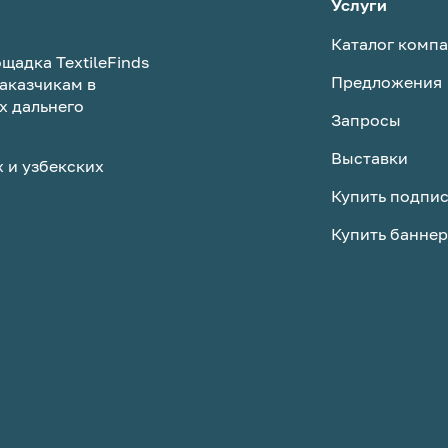
Кому интересно — обращай
Услуги
напрямую. Предложим отл
Каталог комп
условия по цене на новое
щадка TextileFinds
оборудование! 📱 Связаться
Предложения
аказчикам в
(звонки/мессенджеры):
х дальнего
+998935501107
Запросы
Выставки
 и узбекских
Купить подпи
Купить баннер