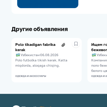
Другие объявления
Polo tikadigan fabrika
Ищем г
kerak
бежевог
рубашки
Узбекистан
06.08.2026
Узбек
Polo futbolka tikish kerak. Katta
Компания
miqdorda, aloqaga chiqing.
поло беж
белого ц
ОДЕЖДА И АКСЕССУАРЫ
ОДЕЖДА И 