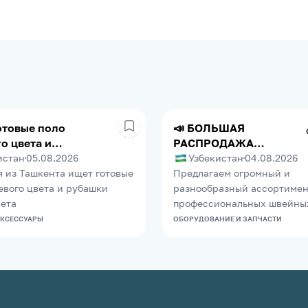
отовые поло
📣 БОЛЬШАЯ
о цвета и
РАСПРОДАЖА
 белыее.
ПРОМЫШЛЕННОГО
истан
05.08.2026
Узбекистан
04.08.2026
ШВЕЙНОГО
 из Ташкента ищет готовые
Предлагаем огромный и
ОБОРУДОВАНИЯ
евого цвета и рубашки
разнообразный ассортимен
вета
профессиональных швейны
и оверлоков для швейных ц
АКСЕССУАРЫ
ОБОРУДОВАНИЕ И ЗАПЧАСТИ
фабрик и ателье. В нашей б
много позиций, поэтому ка
сможет подобрать технику 
задачи. Качество гарантир
машины полностью готовы к