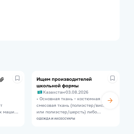
Ищем производителей
школьной формы
Казахстан
03.08.2026
• Основная ткань – костюмная
К
т
смесовая ткань (полиэстер/вискоза
п
х машин
или полиэстер/шерсть) либо
а
ехов,
эквивалент. • Состав ткани: o
ОДЕЖДА И АКСЕССУАРЫ
О
азе очень
полиэстер – 55–80%; o вискоза – 20–
ждый
45% либо шерсть – не менее 20%. •