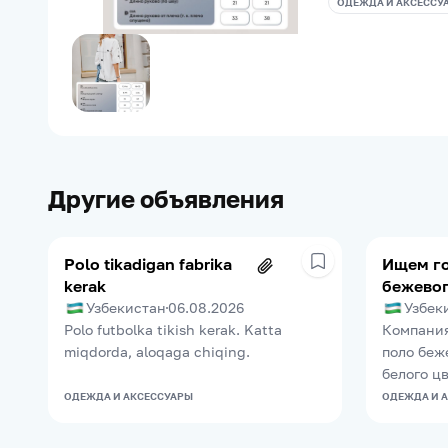
ОДЕЖДА И АКСЕССУ
Другие объявления
Polo tikadigan fabrika
Ищем г
kerak
бежевог
рубашки
Узбекистан
06.08.2026
Узбек
Polo futbolka tikish kerak. Katta
Компания
miqdorda, aloqaga chiqing.
поло беж
белого ц
ОДЕЖДА И АКСЕССУАРЫ
ОДЕЖДА И 