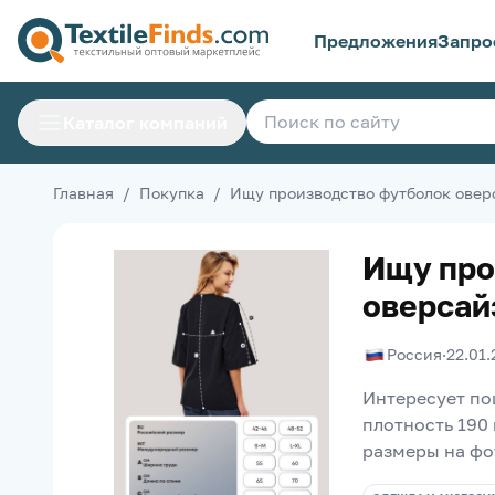
Предложения
Запро
Каталог компаний
Главная
/
Покупка
/
Ищу производство футболок овер
Ищу про
оверсай
Россия
·
22.01.
Интересует пош
плотность 190 
размеры на фо