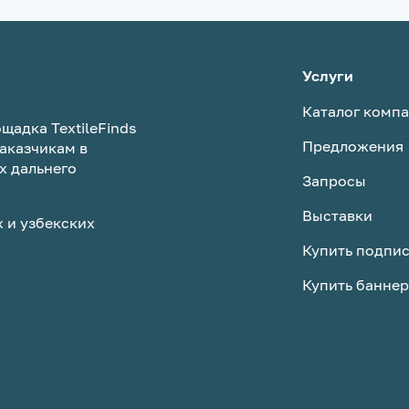
сможет подобрать технику 
задачи. Качество гарантир
машины полностью готовы к
Кому интересно — обращай
Услуги
напрямую. Предложим отл
Каталог комп
условия по цене на новое
щадка TextileFinds
оборудование! 📱 Связаться
Предложения
аказчикам в
(звонки/мессенджеры):
х дальнего
+998935501107
Запросы
Выставки
 и узбекских
Купить подпи
Купить баннер