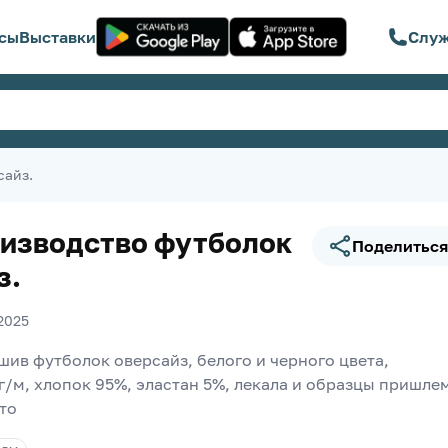
сы
Выставки
Служ
сайз.
изводство футболок
Поделиться
з.
2025
ив футболок оверсайз, белого и черного цвета, 
г/м, хлопок 95%, эластан 5%, лекала и образцы пришлем
то