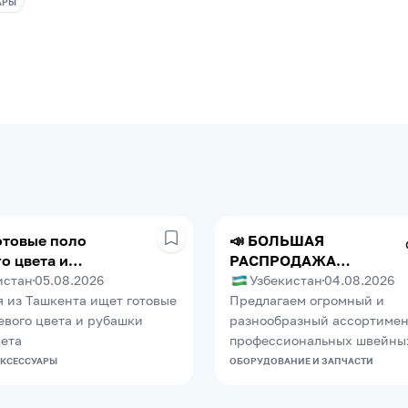
АРЫ
отовые поло
📣 БОЛЬШАЯ
о цвета и
РАСПРОДАЖА
 белыее.
ПРОМЫШЛЕННОГО
истан
05.08.2026
Узбекистан
04.08.2026
ШВЕЙНОГО
 из Ташкента ищет готовые
Предлагаем огромный и
ОБОРУДОВАНИЯ
евого цвета и рубашки
разнообразный ассортимен
вета
профессиональных швейны
и оверлоков для швейных ц
АКСЕССУАРЫ
ОБОРУДОВАНИЕ И ЗАПЧАСТИ
фабрик и ателье. В нашей б
много позиций, поэтому ка