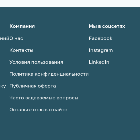
под свои
Плотность ткани – не менее 180 г/м².
овано,
• Ткань должна обладать высокой
 работе.
износостойкостью,
тесь
воздухопроницаемостью,
Компания
Мы в соцсетях
ичные
устойчивостью к сминанию и
аний
О нас
Facebook
многократным стиркам. •
 с нами
Подкладочная ткань –
Контакты
Instagram
гипоаллергенная,
воздухопроницаемая. • Все
Условия пользования
LinkedIn
материалы должны быть новыми,
безопасными и иметь документы,
Политика конфиденциальности
подтверждающие качество
ску
Публичная оферта
Часто задаваемые вопросы
Оставьте отзыв о сайте