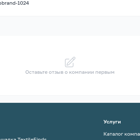
nobrand-1024
Оставьте отзыв о компании первым
Услуги
Каталог комп
щадка TextileFinds