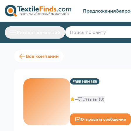
Предложения
Запро
Каталог компаний
Все компании
FREE
MEMBER
—
Отзывы
(
0
)
Отправить сообщение