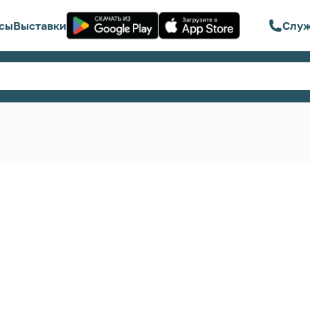
сы
Выставки
Служ