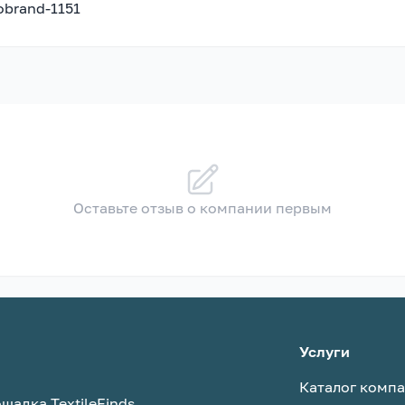
nobrand-1151
Оставьте отзыв о компании первым
Услуги
Каталог комп
щадка TextileFinds