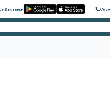
сы
Выставки
Служ