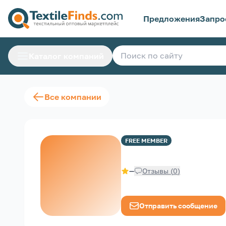
Предложения
Запро
Каталог компаний
Все компании
FREE
MEMBER
—
Отзывы
(
0
)
Отправить сообщение