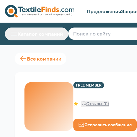
Предложения
Запро
Каталог компаний
Все компании
FREE
MEMBER
—
Отзывы
(
0
)
Отправить сообщение