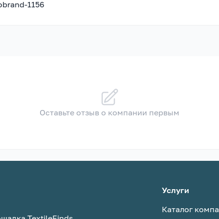
nobrand-1156
Оставьте отзыв о компании первым
Услуги
Каталог комп
щадка TextileFinds