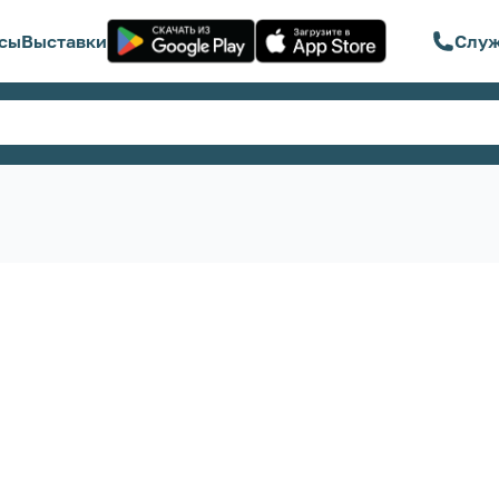
сы
Выставки
Служ