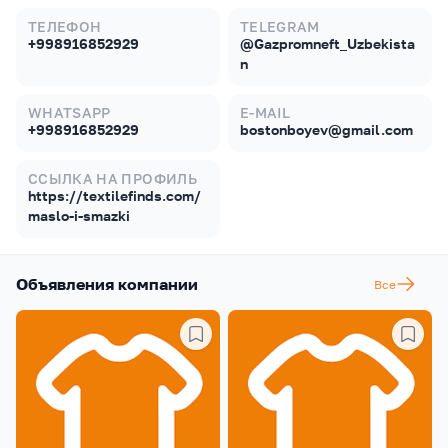
ТЕЛЕФОН
TELEGRAM
+998916852929
@Gazpromneft_Uzbekista
n
WHATSAPP
E-MAIL
+998916852929
bostonboyev@gmail.com
ССЫЛКА НА ПРОФИЛЬ
https://textilefinds.com/
maslo-i-smazki
Объявления компании
Все