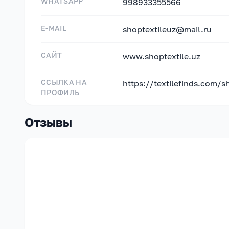
WHATSAPP
998933355566
E-MAIL
shoptextileuz@mail.ru
САЙТ
www.shoptextile.uz
ССЫЛКА НА
https://textilefinds.com/s
ПРОФИЛЬ
Отзывы