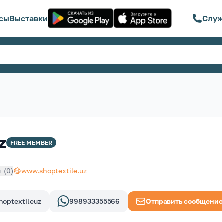
сы
Выставки
Служ
z
FREE
MEMBER
ы
(
0
)
www.shoptextile.uz
hoptextileuz
998933355566
Отправить сообщени