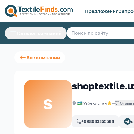
Предложения
Запро
Каталог компаний
Все компании
shoptextile.u
S
Узбекистан
—
Отзыв
+998933355566
s