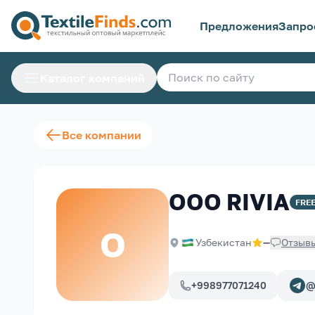
Предложения
Запро
Каталог компаний
Все компании
OOO RIVIA
FRE
O
Узбекистан
—
Отзыв
+998977071240
@