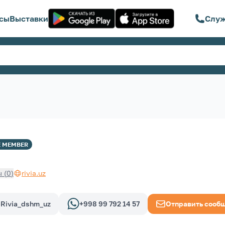
сы
Выставки
Служ
E
MEMBER
ы
(
0
)
rivia.uz
Rivia_dshm_uz
+998 99 792 14 57
Отправить сооб