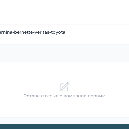
ernina-bernette-veritas-toyota
Оставьте отзыв о компании первым