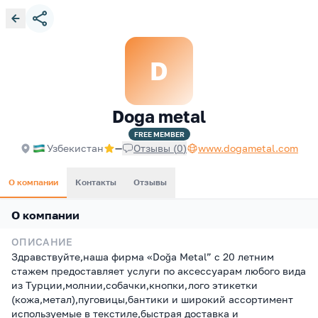
D
Doga metal
FREE
MEMBER
Узбекистан
—
Отзывы
(
0
)
www.dogametal.com
О компании
Контакты
Отзывы
О компании
ОПИСАНИЕ
Здравствуйте,наша фирма «Doğa Metal” с 20 летним
стажем предоставляет услуги по аксессуарам любого вида
из Турции,молнии,собачки,кнопки,лого этикетки
(кожа,метал),пуговицы,бантики и широкий ассортимент
используемые в текстиле,быстрая доставка и