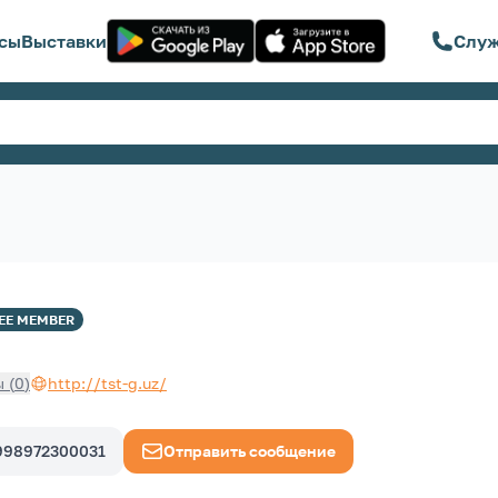
сы
Выставки
Служ
EE
MEMBER
ы
(
0
)
http://tst-g.uz/
998972300031
Отправить сообщение