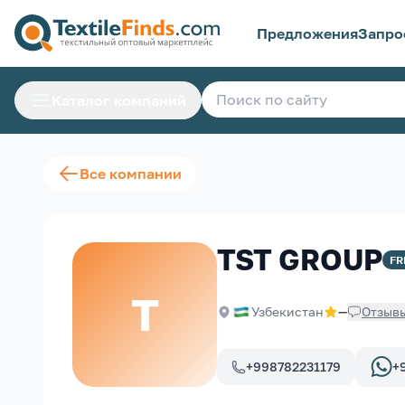
Предложения
Запро
Каталог компаний
Все компании
TST GROUP
FR
T
Узбекистан
—
Отзыв
+998782231179
+