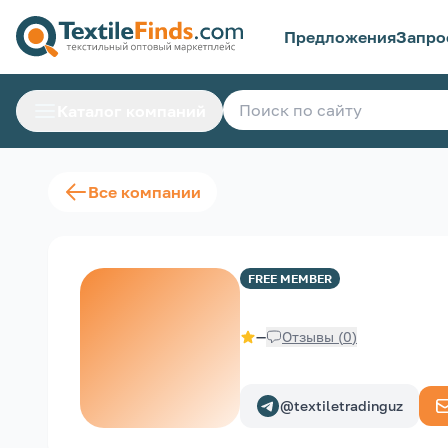
Предложения
Запро
Каталог компаний
Все компании
FREE
MEMBER
—
Отзывы
(
0
)
@textiletradinguz