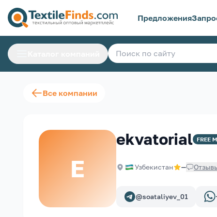
Предложения
Запро
Каталог компаний
Все компании
ekvatorial
FREE
M
E
Узбекистан
—
Отзыв
@soataliyev_01