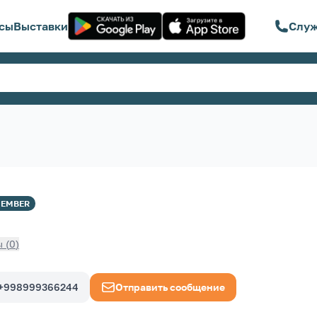
сы
Выставки
Служ
EMBER
ы
(
0
)
+998999366244
Отправить сообщение