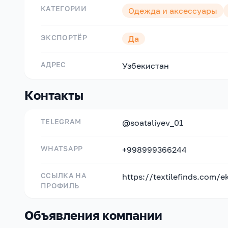
КАТЕГОРИИ
Одежда и аксессуары
ЭКСПОРТЁР
Да
АДРЕС
Узбекистан
Контакты
TELEGRAM
@soataliyev_01
WHATSAPP
+998999366244
ССЫЛКА НА
https://textilefinds.com/ek
ПРОФИЛЬ
Объявления компании