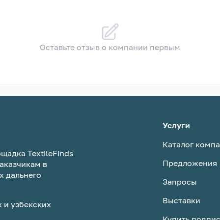
Оставьте отзыв о компании первым
Услуги
Каталог комп
щадка TextileFinds
Предложения
аказчикам в
х дальнего
Запросы
Выставки
 и узбекских
Купить подпи