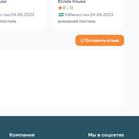
use
Blinds House
B
0
0
истан
24.06.2023
Узбекистан
24.06.2023
ТЕКСТИЛЬ
ДОМАШНИЙ ТЕКСТИЛЬ
Д
Оставить отзыв
Компания
Мы в соцсетях