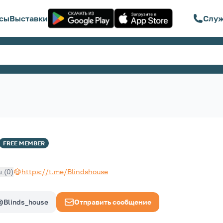
сы
Выставки
Служ
FREE
MEMBER
ы
(
0
)
https://t.me/Blindshouse
@Blinds_house
Отправить сообщение