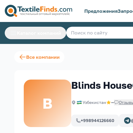
Предложения
Запро
Каталог компаний
Все компании
Blinds House
B
Узбекистан
—
Отзыв
+998944126660