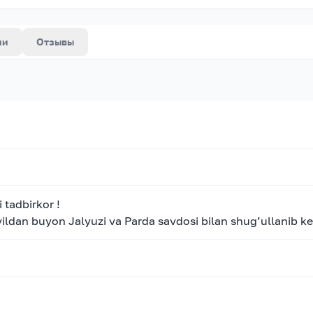
ии
Отзывы
tadbirkor !
ldan buyon Jalyuzi va Parda savdosi bilan shug’ullanib kel