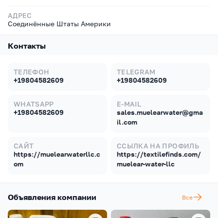
АДРЕС
Соединённые Штаты Америки
Контакты
ТЕЛЕФОН
TELEGRAM
+19804582609
+19804582609
WHATSAPP
E-MAIL
+19804582609
sales.muelearwater@gma
il.com
САЙТ
ССЫЛКА НА ПРОФИЛЬ
https://muelearwaterllc.c
https://textilefinds.com/
om
muelear-water-llc
Объявления компании
Все