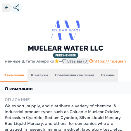
MUELEAR WATER LLC
FREE
MEMBER
динённые Штаты Америки
—
Отзывы
(
0
)
https://muelearwat
О компании
Контакты
Объявления компании
Отзывы
О компании
ОПИСАНИЕ
We export, supply, and distribute a variety of chemical &
industrial product types such as Caluanie Muelear Oxidize,
Potassium Cyanide, Sodium Cyanide, Silver Liquid Mercury,
Red Liquid Mercury, and others. for companies who are
engaged in research, mining, medical, laboratory test, etc.,