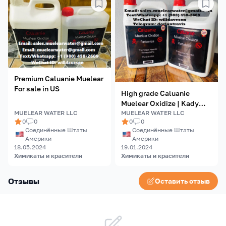
Premium Caluanie Muelear
For sale in US
High grade Caluanie
Muelear Oxidize | Kady
MUELEAR WATER LLC
Min Zon Fas
MUELEAR WATER LLC
0
0
0
0
Соединённые Штаты
Соединённые Штаты
Америки
Америки
18.05.2024
19.01.2024
Химикаты и красители
Химикаты и красители
Отзывы
Оставить отзыв