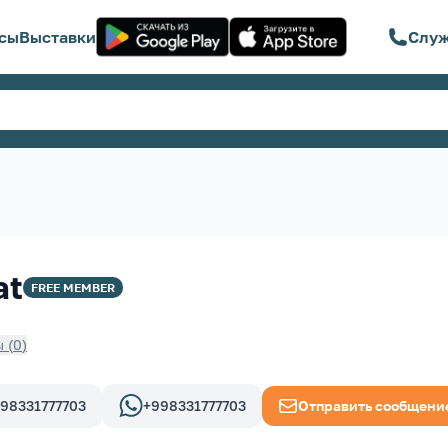
сы
Выставки
Служ
at
FREE
MEMBER
ы
(
0
)
98331777703
+998331777703
Отправить сообщени