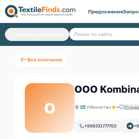
Предложения
Запро
Каталог компаний
Все компании
OOO Kombin
O
Узбекистан
—
Отзыв
+998331777703
+9