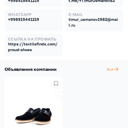
+998919441219
t.me/+TimurUsmanov82
WHATSAPP
E-MAIL
+998919441219
timur_usmanov1982@mai
l.ru
ССЫЛКА НА ПРОФИЛЬ
https://textilefinds.com/
proud-shoes
Объявления компании
Все