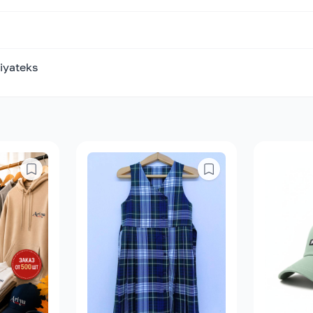
riyateks