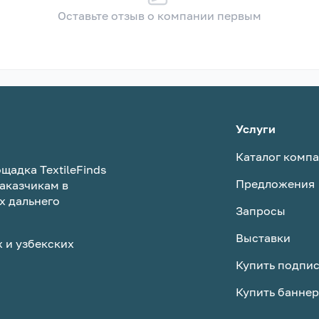
Оставьте отзыв о компании первым
Услуги
Каталог комп
щадка TextileFinds
Предложения
аказчикам в
х дальнего
Запросы
Выставки
 и узбекских
Купить подпи
Купить баннер