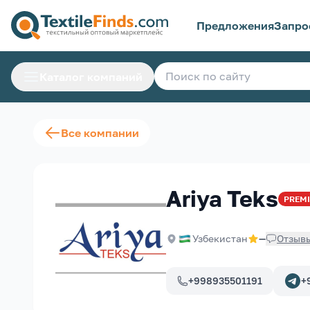
Предложения
Запро
Каталог компаний
Все компании
Ariya Teks
PREM
Узбекистан
—
Отзыв
+998935501191
+