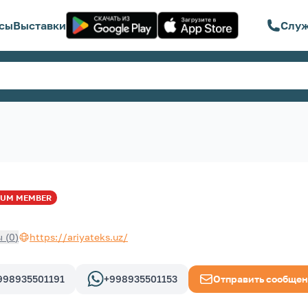
сы
Выставки
Служ
IUM
MEMBER
ы
(
0
)
https://ariyateks.uz/
998935501191
+998935501153
Отправить сообще