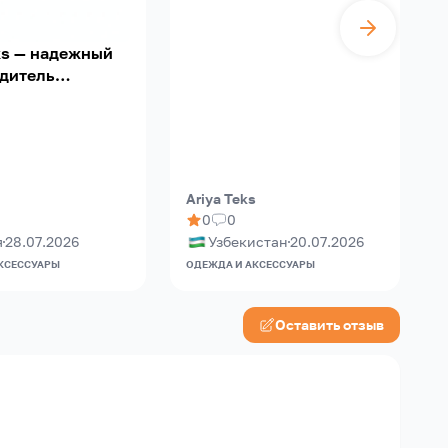
eks — надежный
дитель
ьной
ии!
Ariya Teks
A
0
0
я
28.07.2026
Узбекистан
20.07.2026
КСЕССУАРЫ
ОДЕЖДА И АКСЕССУАРЫ
О
Оставить отзыв