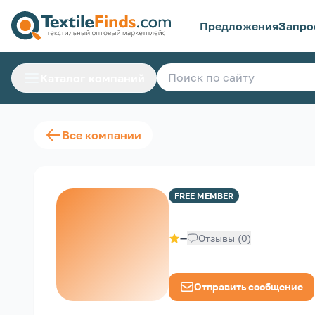
Предложения
Запро
Каталог компаний
Все компании
FREE
MEMBER
—
Отзывы
(
0
)
Отправить сообщение