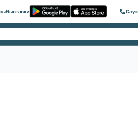
сы
Выставки
Служ