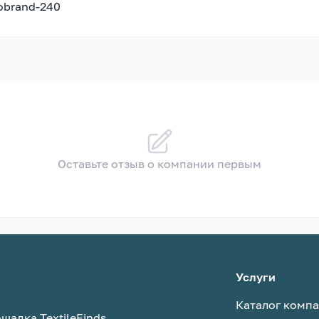
nobrand-240
Оставьте отзыв о компании первым
Услуги
Каталог комп
щадка TextileFinds