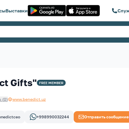
сы
Выставки
Служ
t Gifts"
FREE
MEMBER
ы
(
0
)
www.benedict.uz
enedictceo
+998990032244
Отправить сообщение