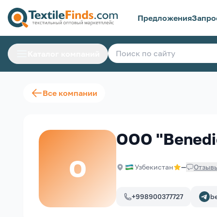
Предложения
Запро
Каталог компаний
Все компании
OOO "Benedic
O
Узбекистан
—
Отзыв
+998900377727
b