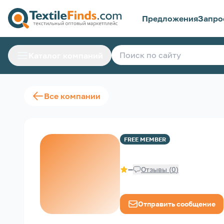
Предложения
Запро
Каталог компаний
Все компании
FREE
MEMBER
—
Отзывы
(
0
)
Отправить сообщение