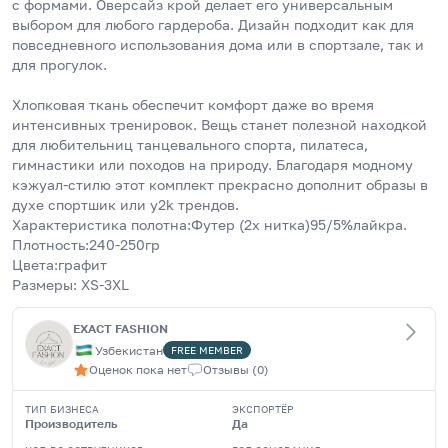
с формами. Оверсайз крой делает его универсальным 
выбором для любого гардероба. Дизайн подходит как для 
повседневного использования дома или в спортзале, так и 
для прогулок.
Хлопковая ткань обеспечит комфорт даже во время 
интенсивных тренировок. Вещь станет полезной находкой 
для любительниц танцевального спорта, пилатеса, 
гимнастики или походов на природу. Благодаря модному 
кэжуал-стилю этот комплект прекрасно дополнит образы в 
духе спортшик или y2k трендов.
Характеристика полотна:Футер (2х нитка)95/5%лайкра.
Плотность:240-250гр
Цвета:графит
Размеры: XS-3XL
EXACT FASHION
Узбекистан
FREE
MEMBER
Оценок пока нет
Отзывы
(
0
)
ТИП БИЗНЕСА
ЭКСПОРТЁР
Производитель
Да