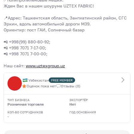
Ждем Вас в нашем шоуруме UZTEX FABRIC!                  
📍Адрес: Ташкентская область, Зангиатинский район, СГС 
Эркин, вдоль автомобильной дороги М39.
Ориентир: пост ГАИ, Солнечный базар
📲 +998(99) 880-80-92; 
📲 +998 7071 7-17-00;
📲 +998 7071 7-00-00;
Наш сайт: 
www.uztexgroup.uz
Узбекистан
FREE
MEMBER
Оценок пока нет
Отзывы
(
0
)
ТИП БИЗНЕСА
ЭКСПОРТЁР
Розничная торговля
Нет
КОЛ-ВО СОТРУДНИКОВ
ГОД ОСНОВАНИЯ
-