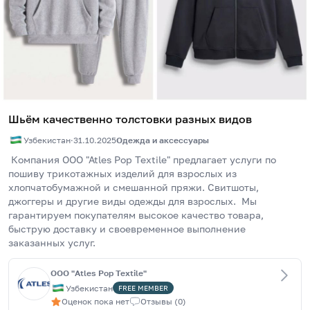
Шьём качественно толстовки разных видов
Узбекистан
·
31.10.2025
Одежда и аксессуары
 Компания OOO "Atles Pop Textile" предлагает услуги по 
пошиву трикотажных изделий для взрослых из 
хлопчатобумажной и смешанной пряжи. Свитшоты, 
джоггеры и другие виды одежды для взрослых.  Мы 
гарантируем покупателям высокое качество товара, 
быструю доставку и своевременное выполнение 
заказанных услуг.
ООО "Atles Pop Textile"
Узбекистан
FREE
MEMBER
Оценок пока нет
Отзывы
(
0
)