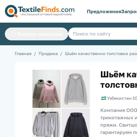
Предложения
Запро
Каталог компаний
Главная
/
Продажа
/
Шьём качественно толстовки ра
Шьём ка
толстов
Узбекистан
·
1
Компания OOO "
трикотажных и
пряжи. Свитшо
гарантируем п