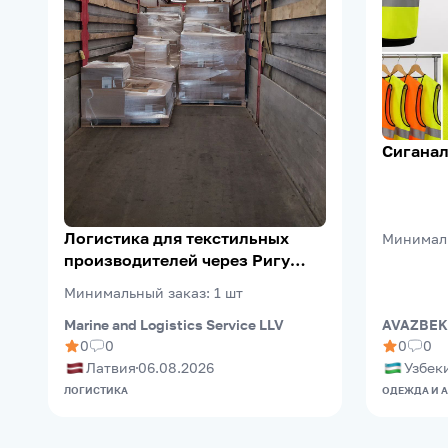
Сиганал
Логистика для текстильных
Минимал
производителей через Ригу
(Riga FreePort)
Минимальный заказ
:
1
шт
Marine and Logistics Service LLV
AVAZBEK
0
0
0
0
Латвия
06.08.2026
Узбек
ЛОГИСТИКА
ОДЕЖДА И 