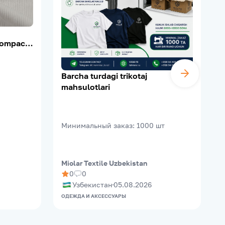
ompact,
0–210 г/
Barcha turdagi trikotaj
mahsulotlari
Минимальный заказ
:
1000
шт
Miolar Textile Uzbekistan
M
0
0
Узбекистан
05.08.2026
ОДЕЖДА И АКСЕССУАРЫ
О