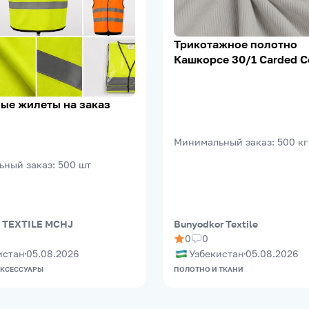
Трикотажное полотно
Кашкорсе 30/1 Carded C
95% Х/Б, 5% Лайкра, 20
м²
ые жилеты на заказ
Минимальный заказ
:
500
кг
ьный заказ
:
500
шт
 TEXTILE MCHJ
Bunyodkor Textile
0
0
истан
05.08.2026
Узбекистан
05.08.2026
АКСЕССУАРЫ
ПОЛОТНО И ТКАНИ