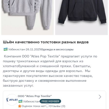
Шьём качественно толстовки разных видов
Узбекистан
·
26.11.2025
Одежда и аксессуары
 Компания OOO "Atles Pop Textile" предлагает услуги по 
пошиву трикотажных изделий для взрослых из 
хлопчатобумажной и смешанной пряжи. Свитшоты, 
джоггеры и другие виды одежды для взрослых.  Мы 
гарантируем покупателям высокое качество товара, 
быструю доставку и своевременное выполнение 
заказанных услуг.
ООО "Atles Pop Textile"
Узбекистан
FREE
MEMBER
Оценок пока нет
Отзывы
(
0
)