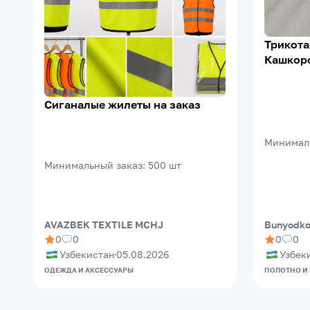
Трикота
Кашкорс
95% Х/Б
м²
Сиганалые жилеты на заказ
Минимал
Минимальный заказ
:
500
шт
AVAZBEK TEXTILE MCHJ
Bunyodkor
0
0
0
0
Узбекистан
05.08.2026
Узбек
ОДЕЖДА И АКСЕССУАРЫ
ПОЛОТНО И