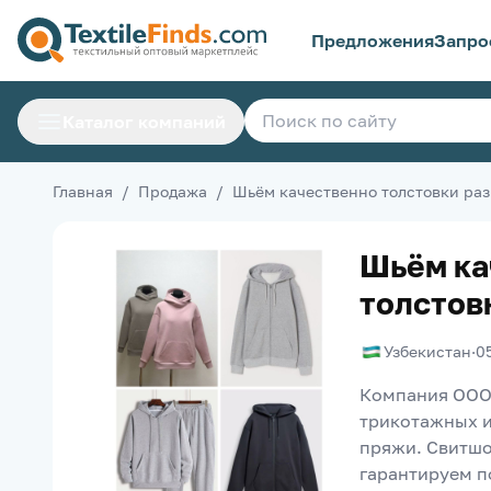
Предложения
Запро
Каталог компаний
Главная
/
Продажа
/
Шьём качественно толстовки ра
Шьём ка
толстов
Узбекистан
·
0
Компания OOO "
трикотажных и
пряжи. Свитшо
гарантируем п