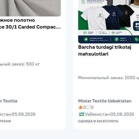
жное полотно
е 30/1 Carded Compact,
, 5% Лайкра, 200–210 г/
Barcha turdagi trikotaj
mahsulotlari
ьный заказ
:
500
кг
Минимальный заказ
:
1000
 Textile
Miolar Textile Uzbekistan
0
0
истан
05.08.2026
Узбекистан
05.08.2026
 ТКАНИ
ОДЕЖДА И АКСЕССУАРЫ