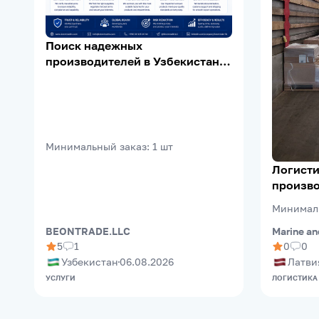
Поиск надежных
производителей в Узбекистане |
Supplier Verification | Export
Support
Минимальный заказ
:
1
шт
Логисти
произво
(Riga Fr
Минимал
Marine an
BEONTRADE.LLC
0
0
5
1
Латви
Узбекистан
06.08.2026
ЛОГИСТИКА
УСЛУГИ