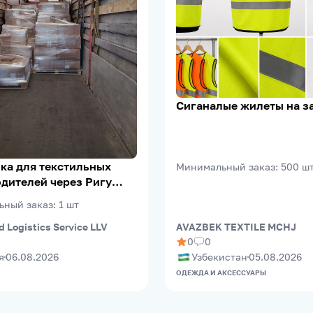
Сиганалые жилеты на з
ка для текстильных
Минимальный заказ
:
500
ш
дителей через Ригу
eePort)
ьный заказ
:
1
шт
d Logistics Service LLV
AVAZBEK TEXTILE MCHJ
0
0
я
06.08.2026
Узбекистан
05.08.2026
ОДЕЖДА И АКСЕССУАРЫ