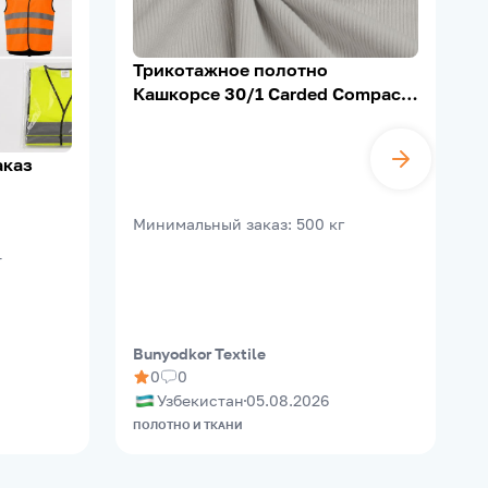
Трикотажное полотно
Кашкорсе 30/1 Carded Compact,
95% Х/Б, 5% Лайкра, 200–210 г/
м²
аказ
B
Минимальный заказ
:
500
кг
т
Bunyodkor Textile
M
0
0
Узбекистан
05.08.2026
ПОЛОТНО И ТКАНИ
О