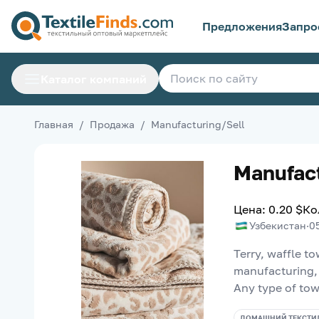
Предложения
Запро
Каталог компаний
Главная
/
Продажа
/
Manufacturing/Sell
Manufact
Цена
:
0.20
$
Ко
Узбекистан
·
0
Terry, waffle t
manufacturing, 
Any type of tow
ДОМАШНИЙ ТЕКСТИ