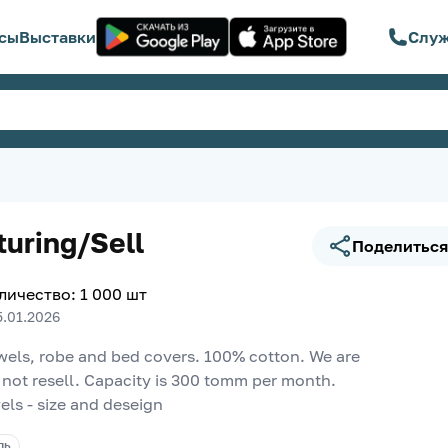
сы
Выставки
Служ
uring/Sell
Поделиться
личество
:
1 000
шт
5.01.2026
owels, robe and bed covers. 100% cotton. We are 
not resell. Capacity is 300 tomm per month.
els - size and deseign
ЛЬ