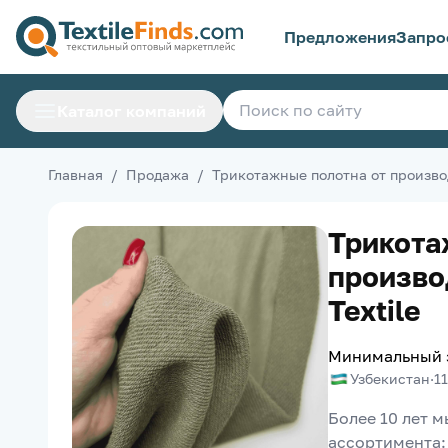
Предложения
Запро
Каталог компаний
Главная
/
Продажа
/
Трикотажные полотна от производ
Трикота
произво
Textile
Минимальный 
Узбекистан
·
1
Более 10 лет 
ассортимента: 