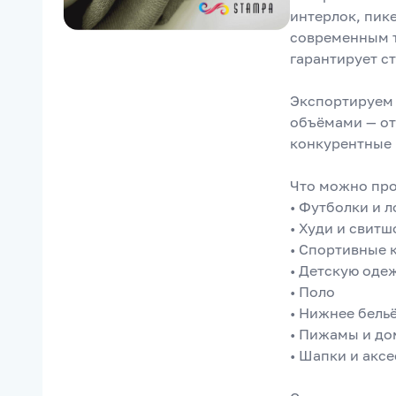
интерлок, пике
современным т
гарантирует с
Экспортируем 
объёмами — от
конкурентные 
Что можно про
• Футболки и 
• Худи и свит
• Спортивные
• Детскую оде
• Поло
• Нижнее бель
• Пижамы и д
• Шапки и акс