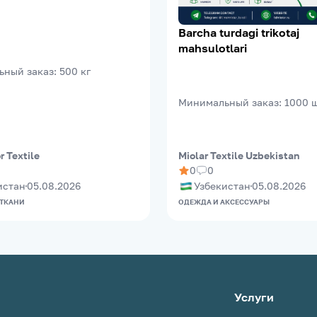
, 5% Лайкра, 200–210 г/
Barcha turdagi trikotaj
mahsulotlari
ьный заказ
:
500
кг
Минимальный заказ
:
1000
 Textile
Miolar Textile Uzbekistan
0
0
истан
05.08.2026
Узбекистан
05.08.2026
 ТКАНИ
ОДЕЖДА И АКСЕССУАРЫ
Услуги