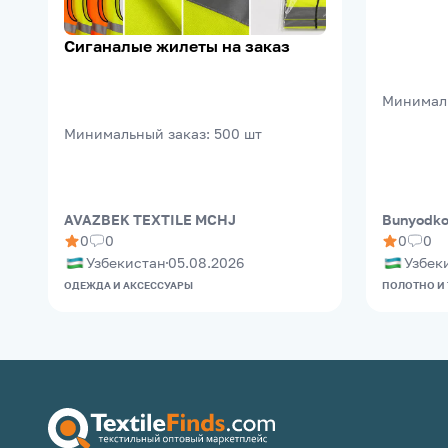
95% Х/Б
м²
Сиганалые жилеты на заказ
Минимал
Минимальный заказ
:
500
шт
AVAZBEK TEXTILE MCHJ
Bunyodkor
0
0
0
0
Узбекистан
05.08.2026
Узбек
ОДЕЖДА И АКСЕССУАРЫ
ПОЛОТНО И