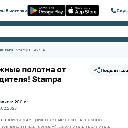
сы
Выставки
Служ
ителя! Stampa Textile
жные полотна от
Поделиться
дителя! Stampa
заказ
:
200
кг
1.02.2026
мы производим трикотажные полотна полного 
кулирная гладь (супрем), двухнитка, трехнитка, 