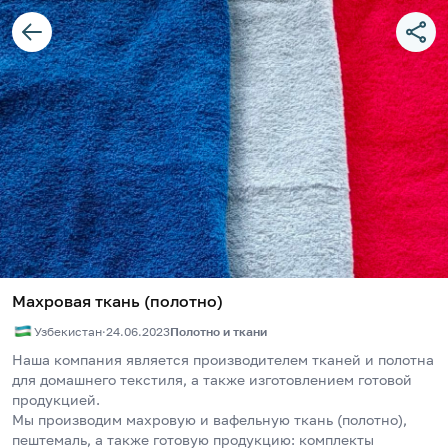
Махровая ткань (полотно)
Узбекистан
·
24.06.2023
Полотно и ткани
Наша компания является производителем тканей и полотна 
для домашнего текстиля, а также изготовлением готовой 
продукцией.
Мы производим махровую и вафельную ткань (полотно), 
пештемаль, а также готовую продукцию: комплекты 