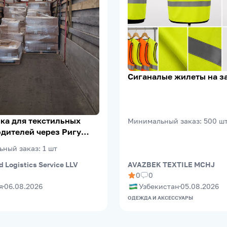
Сиганалые жилеты на з
ка для текстильных
Минимальный заказ
:
500
ш
дителей через Ригу
eePort)
ьный заказ
:
1
шт
d Logistics Service LLV
AVAZBEK TEXTILE MCHJ
0
0
я
06.08.2026
Узбекистан
05.08.2026
ОДЕЖДА И АКСЕССУАРЫ