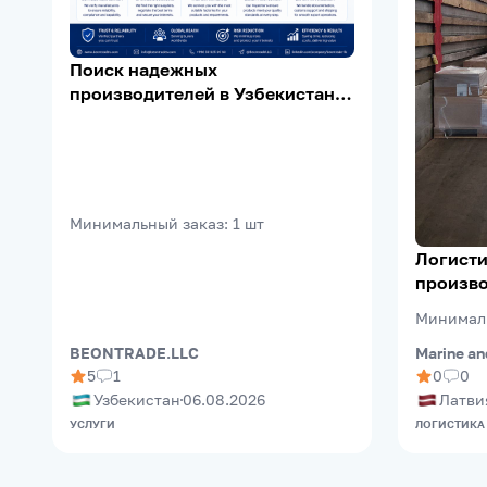
Поиск надежных
производителей в Узбекистане |
Supplier Verification | Export
Support
Минимальный заказ
:
1
шт
Логисти
произво
(Riga Fr
Минимал
Marine an
BEONTRADE.LLC
0
0
5
1
Латви
Узбекистан
06.08.2026
ЛОГИСТИКА
УСЛУГИ