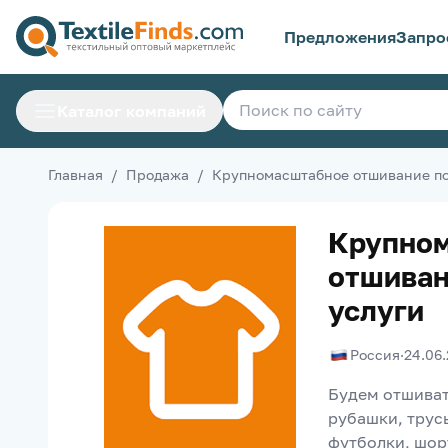
Предложения
Запро
Каталог компаний
Главная
/
Продажа
/
Крупномасштабное отшивание под
Крупно
отшиван
услуги
Россия
·
24.06
Будем отшивать
рубашки, трусы
футболки, шорт