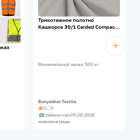
Трикотажное полотно
Кашкорсе 30/1 Carded Compact,
95% Х/Б, 5% Лайкра, 200–210 г/
м²
аказ
B
Минимальный заказ
:
500
кг
т
Bunyodkor Textile
M
0
0
Узбекистан
05.08.2026
ПОЛОТНО И ТКАНИ
О