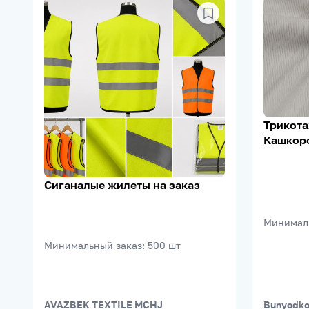
Трикота
Кашкорс
95% Х/Б
м²
Сиганалые жилеты на заказ
Минимал
Минимальный заказ
:
500
шт
AVAZBEK TEXTILE MCHJ
Bunyodkor