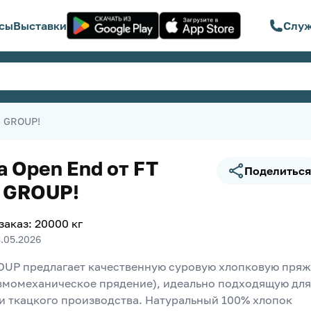
сы
Выставки
Служ
E GROUP!
а Open End от FT
Поделиться
 GROUP!
заказ
:
20000
кг
3.05.2026
OUP предлагает качественную суровую хлопковую пряж
вмомеханическое прядение), идеально подходящую для 
и ткацкого производства. Натуральный 100% хлопок 