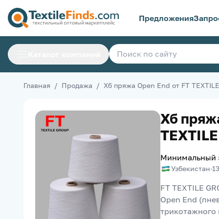
Предложения
Запро
Каталог компаний
Главная
/
Продажа
/
Хб пряжа Open End от FT TEXTIL
Хб пряж
TEXTILE
Минимальный 
Узбекистан
·
1
FT TEXTILE GR
Open End (пне
трикотажного 