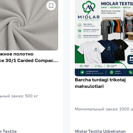
жное полотно
е 30/1 Carded Compact,
, 5% Лайкра, 200–210 г/
Barcha turdagi trikotaj
mahsulotlari
ьный заказ
:
500
кг
Минимальный заказ
:
1000
 Textile
Miolar Textile Uzbekistan