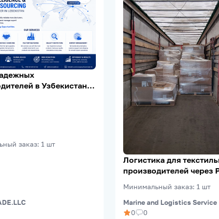
надежных
дителей в Узбекистане |
Verification | Export
ьный заказ
:
1
шт
Логистика для текстил
производителей через 
(Riga FreePort)
Минимальный заказ
:
1
шт
Marine and Logistics Service
DE.LLC
0
0