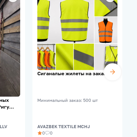
Сиганалые жилеты на заказ
ьных
Минимальный заказ
:
500
шт
Ригу
 LLV
AVAZBEK TEXTILE MCHJ
B
0
0