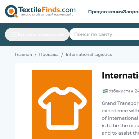
Предложения
Запро
Каталог компаний
Главная
/
Продажа
/
International logistics
Internati
Узбекистан
·
2
Grand Transport
experience with
of internationa
is to be the mos
and to assist t