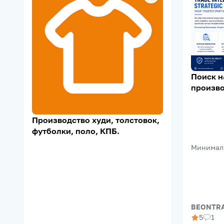
Поиск 
произво
Supplier 
Support
Производство худи, толстовок,
футболки, поло, КПБ.
Минимал
BEONTRA
5
1