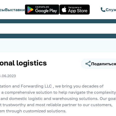
сы
Выставки
Служ
onal logistics
Поделиться
4.06.2023
ation and Forwarding LLC , we bring you decades of 
 a comprehensive solution to help navigate the complexity 
l and domestic logistic and warehousing solutions. Our goal
t trustworthy and most reliable partner to our customers, 
hem through customized solutions.