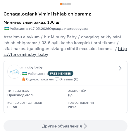
Сchaqaloqlar kiyimini ishlab chiqaramz
Минимальный заказ
:
100
шт
Узбекистан
·
17.05.2026
Одежда и аксессуары
Аssalomu alaykum / biz Мinuby Вaby / chaqaloqlar kiyimini 
ishlab chiqaramz / 03-6 oylikkacha komplektlarni tikamz / 
sifat nazoratga olingan sizlarga sifatli maxsulot beramz  / 
http
s://t.me/minuby_baby
minuby baby
Узбекистан
FREE
MEMBER
Оценок пока нет
Отзывы
(
0
)
ТИП БИЗНЕСА
ЭКСПОРТЁР
Производитель
Да
КОЛ-ВО СОТРУДНИКОВ
ГОД ОСНОВАНИЯ
0 - 50
2017
Другие объявления