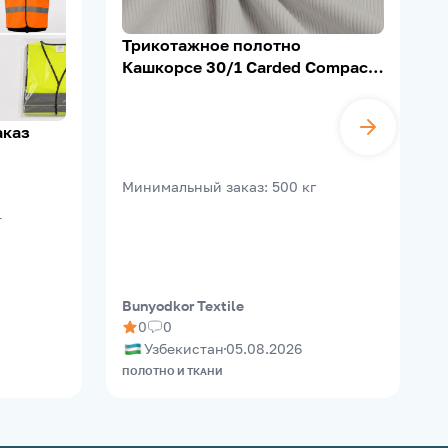
Трикотажное полотно
Кашкорсе 30/1 Carded Compact,
95% Х/Б, 5% Лайкра, 200–210 г/
м²
аказ
B
Минимальный заказ
:
500
кг
т
Bunyodkor Textile
M
0
0
Узбекистан
05.08.2026
ПОЛОТНО И ТКАНИ
О