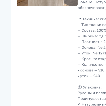
HoReCa. Натур
обеспечивают 
📌 Технически
— Тип ткани: в
— Состав: 100
— Ширина: 2,0
— Плотность: 2
— Основа: Ne 2
— Уток: Ne 12
— Кромка: отк
— Количество 
• основа — 310
• уток — 240
📦 Упаковка:
Рулоны и палл
Преимущества
✔ Натуральный