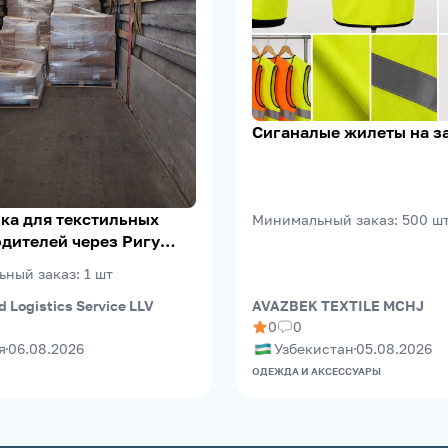
Сиганалые жилеты на з
ка для текстильных
Минимальный заказ
:
500
ш
дителей через Ригу
eePort)
ьный заказ
:
1
шт
d Logistics Service LLV
AVAZBEK TEXTILE MCHJ
0
0
я
06.08.2026
Узбекистан
05.08.2026
ОДЕЖДА И АКСЕССУАРЫ