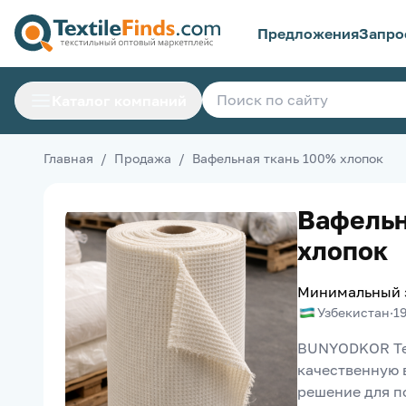
Предложения
Запро
Каталог компаний
Главная
/
Продажа
/
Вафельная ткань 100% хлопок
Вафельн
хлопок
Минимальный 
Узбекистан
·
1
BUNYODKOR Tex
качественную 
решение для по