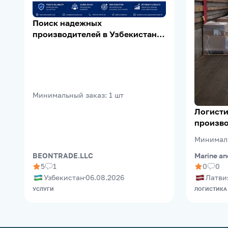
Поиск надежных
производителей в Узбекистане |
Supplier Verification | Export
Support
Минимальный заказ
:
1
шт
Логисти
произво
(Riga Fr
Минимал
Marine an
BEONTRADE.LLC
0
0
5
1
Латви
Узбекистан
06.08.2026
ЛОГИСТИКА
УСЛУГИ