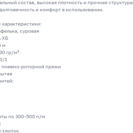
альный состав, высокая плотность и прочная структура 
долговечность и комфорт в использовании.
е характеристики:
афелька, суровая
% ХБ
5 м
30 гр/м²
0/1
/1 пневмо-роторной пряжи
рытая
нитей:
еты по 300–500 п/м
:
 хлопок