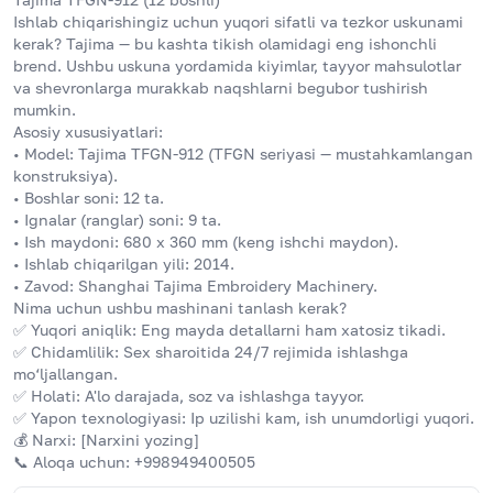
Ishlab chiqarishingiz uchun yuqori sifatli va tezkor uskunami 
kerak? Tajima — bu kashta tikish olamidagi eng ishonchli 
brend. Ushbu uskuna yordamida kiyimlar, tayyor mahsulotlar 
va shevronlarga murakkab naqshlarni begubor tushirish 
mumkin.
Asosiy xususiyatlari:
• Model: Tajima TFGN-912 (TFGN seriyasi — mustahkamlangan 
konstruksiya).
• Boshlar soni: 12 ta.
• Ignalar (ranglar) soni: 9 ta.
• Ish maydoni: 680 x 360 mm (keng ishchi maydon).
• Ishlab chiqarilgan yili: 2014.
• Zavod: Shanghai Tajima Embroidery Machinery.
Nima uchun ushbu mashinani tanlash kerak?
✅ Yuqori aniqlik: Eng mayda detallarni ham xatosiz tikadi.
✅ Chidamlilik: Sex sharoitida 24/7 rejimida ishlashga 
mo‘ljallangan.
✅ Holati: A'lo darajada, soz va ishlashga tayyor.
✅ Yapon texnologiyasi: Ip uzilishi kam, ish unumdorligi yuqori.
💰 Narxi: [Narxini yozing]
📞 Aloqa uchun: +998949400505