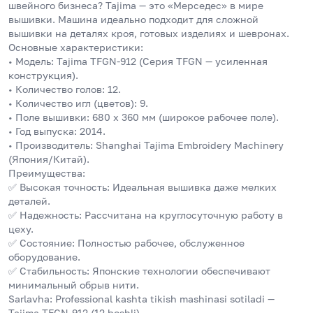
швейного бизнеса? Tajima — это «Мерседес» в мире 
вышивки. Машина идеально подходит для сложной 
вышивки на деталях кроя, готовых изделиях и шевронах.
Основные характеристики:
• Модель: Tajima TFGN-912 (Серия TFGN — усиленная 
конструкция).
• Количество голов: 12.
• Количество игл (цветов): 9.
• Поле вышивки: 680 x 360 мм (широкое рабочее поле).
• Год выпуска: 2014.
• Производитель: Shanghai Tajima Embroidery Machinery 
(Япония/Китай).
Преимущества:
✅ Высокая точность: Идеальная вышивка даже мелких 
деталей.
✅ Надежность: Рассчитана на круглосуточную работу в 
цеху.
✅ Состояние: Полностью рабочее, обслуженное 
оборудование.
✅ Стабильность: Японские технологии обеспечивают 
минимальный обрыв нити.
Sarlavha: Professional kashta tikish mashinasi sotiladi — 
Tajima TFGN-912 (12 boshli)