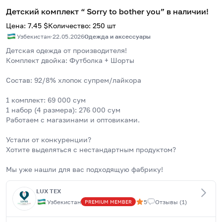
Детский комплект “ Sorry to bother you” в наличии!
Цена
:
7.45
$
Количество
:
250
шт
Узбекистан
·
22.05.2026
Одежда и аксессуары
Детская одежда от производителя!
Комплект двойка: Футболка + Шорты
Состав: 92/8% хлопок супрем/лайкора
1 комплект: 69 000 сум
1 набор (4 размера): 276 000 сум
Работаем с магазинами и оптовиками.
Устали от конкуренции?
Хотите выделяться с нестандартным продуктом?
Мы уже нашли для вас подходящую фабрику!
LUX TEX
Узбекистан
5
Отзывы
(
1
)
PREMIUM
MEMBER