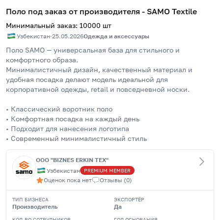
Поло под заказ от производителя - SAMO Textile
Минимальный заказ
:
10000
шт
Узбекистан
·
25.05.2026
Одежда и аксессуары
Поло SAMO — универсальная база для стильного и 
комфортного образа.
Минималистичный дизайн, качественный материал и 
удобная посадка делают модель идеальной для 
корпоративной одежды, retail и повседневной носки.
• Классический воротник поло
• Комфортная посадка на каждый день
• Подходит для нанесения логотипа
• Современный минималистичный стиль
ООО "BIZNES ERKIN TEX"
Узбекистан
PREMIUM
MEMBER
Оценок пока нет
Отзывы
(
0
)
ТИП БИЗНЕСА
ЭКСПОРТЁР
Производитель
Да
КОЛ-ВО СОТРУДНИКОВ
ГОД ОСНОВАНИЯ