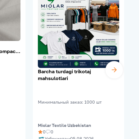
ompact,
0–210 г/
Barcha turdagi trikotaj
mahsulotlari
Минимальный заказ
:
1000
шт
Miolar Textile Uzbekistan
M
0
0
Узбекистан
05.08.2026