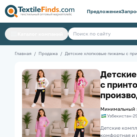
Предложения
Запро
Каталог компаний
Главная
/
Продажа
/
Детские хлопковые пижамы с прин
Детские
с принто
производ
Минимальный 
Узбекистан
·
2
Детские компле
комфортная и 