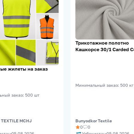
Трикотажное полотно
Кашкорсе 30/1 Carded C
95% Х/Б, 5% Лайкра, 20
м²
ые жилеты на заказ
Минимальный заказ
:
500
кг
ьный заказ
:
500
шт
 TEXTILE MCHJ
Bunyodkor Textile
0
0
истан
05.08.2026
Узбекистан
05.08.2026