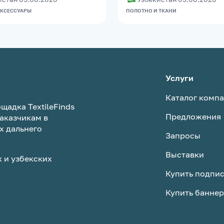
АКСЕССУАРЫ
ПОЛОТНО И ТКАНИ
Услуги
Каталог комп
щадка TextileFinds
Предложения
аказчикам в
х дальнего
Запросы
Выставки
 и узбекских
Купить подпи
Купить баннер