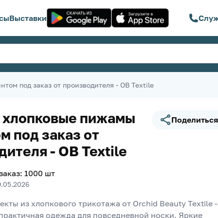
сы
Выставки
Служ
том под заказ от производителя - OB Textile
 хлопковые пижамы
Поделиться
м под заказ от
ителя - OB Textile
заказ
:
1000
шт
9.05.2026
кты из хлопкового трикотажа от Orchid Beauty Textile - 
практичная одежда для повседневной носки. Яркие 