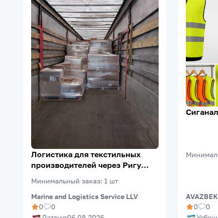
Сиганал
Логистика для текстильных
Минимал
производителей через Ригу
(Riga FreePort)
Минимальный заказ
:
1
шт
Marine and Logistics Service LLV
AVAZBEK
0
0
0
0
Латвия
06.08.2026
Узбек