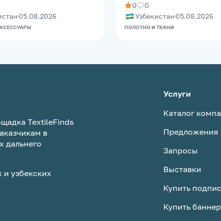
0
0
истан
05.08.2026
Узбекистан
05.08.2026
АКСЕССУАРЫ
ПОЛОТНО И ТКАНИ
Услуги
Каталог комп
щадка TextileFinds
Предложения
аказчикам в
х дальнего
Запросы
Выставки
 и узбекских
Купить подпи
Купить баннер