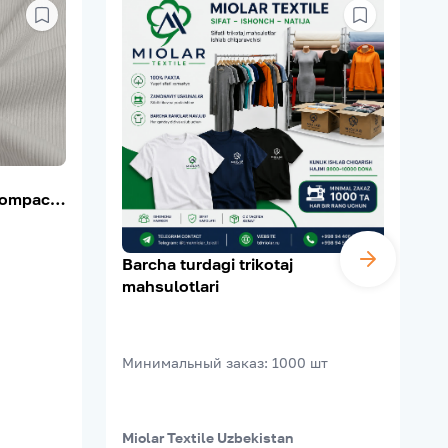
ompact,
0–210 г/
Barcha turdagi trikotaj
mahsulotlari
Минимальный заказ
:
1000
шт
Miolar Textile Uzbekistan
M