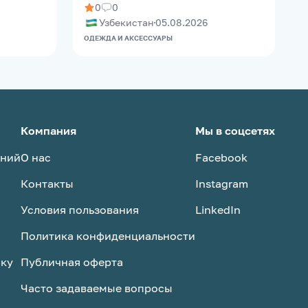
0
0
Узбекистан
05.08.2026
ОДЕЖДА И АКСЕССУАРЫ
О
Компания
Мы в соцсетях
аний
О нас
Facebook
Контакты
Instagram
Условия пользования
LinkedIn
Политика конфиденциальности
ску
Публичная оферта
Часто задаваемые вопросы