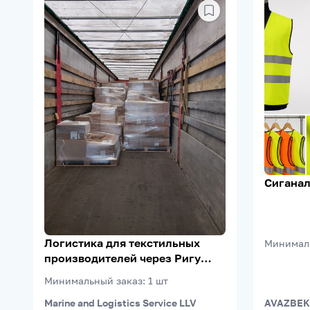
Сиганал
Логистика для текстильных
Минимал
производителей через Ригу
(Riga FreePort)
Минимальный заказ
:
1
шт
Marine and Logistics Service LLV
AVAZBEK