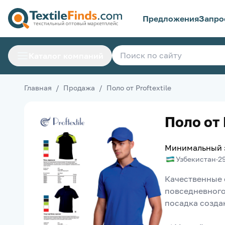
Предложения
Запро
Каталог компаний
Главная
/
Продажа
/
Поло от Proftextile
Поло от 
Минимальный 
Узбекистан
·
2
Качественные 
повседневного
посадка созда