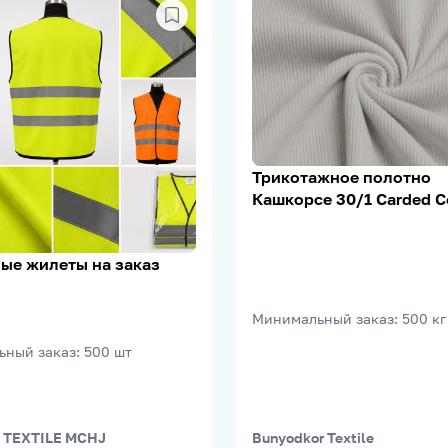
Трикотажное полотно
Кашкорсе 30/1 Carded C
95% Х/Б, 5% Лайкра, 20
м²
ые жилеты на заказ
Минимальный заказ
:
500
кг
ьный заказ
:
500
шт
 TEXTILE MCHJ
Bunyodkor Textile