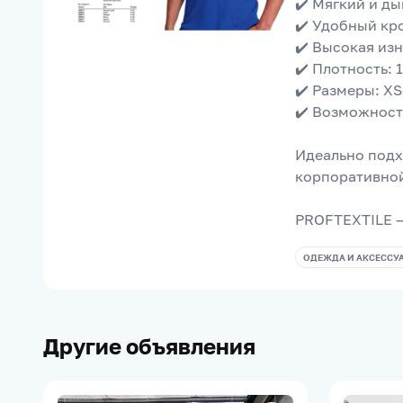
✔️ Мягкий и д
✔️ Удобный кр
✔️ Высокая из
✔️ Плотность: 
✔️ Размеры: XS
✔️ Возможност
Идеально подх
корпоративно
PROFTEXTILE —
ОДЕЖДА И АКСЕССУ
Другие объявления