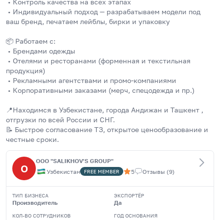
 • Контроль качества на всех этапах
 • Индивидуальный подход — разрабатываем модели под 
ваш бренд, печатаем лейблы, бирки и упаковку
📦 Работаем с:
 • Брендами одежды
 • Отелями и ресторанами (форменная и текстильная 
продукция)
 • Рекламными агентствами и промо-компаниями
 • Корпоративными заказами (мерч, спецодежда и пр.)
📍Находимся в Узбекистане, города Андижан и Ташкент , 
отгрузки по всей России и СНГ.
📝 Быстрое согласование ТЗ, открытое ценообразование и 
честные сроки.
OOO "SALIKHOV'S GROUP"
O
Узбекистан
5
Отзывы
(
9
)
FREE
MEMBER
ТИП БИЗНЕСА
ЭКСПОРТЁР
Производитель
Да
КОЛ-ВО СОТРУДНИКОВ
ГОД ОСНОВАНИЯ